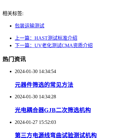
相关标签:
包装运输测试
上一篇：HAST测试标准介绍
下一篇：UV老化测试CMA资质介绍
热门资讯
2024-01-30 14:34:54
元器件筛选的常见方法
2024-01-30 14:34:28
光电耦合器GJB二次筛选机构
2024-01-27 15:52:03
第三方电源线弯曲试验测试机构