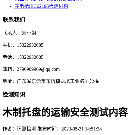
充电枪IEC62196检测机构
联系我们
联系人：宋小姐
手机：15322932685
电话：15322932685
邮箱：2796909969@qq.com
地址：广东省东莞市东坑镇龙坑工业路3号2楼
检测知识
木制托盘的运输安全测试内容
作者：环测检测
发布时间：2023-05-31 14:51:34