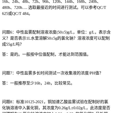
16h、24h、48h、72h、96h、120h、144h、168h、240h、
480h、720h…. 选取最接近的时间进行测试。可以参考QC/T
625或QC/T 484。
问题6：中性盐雾配制溶液浓度(50±5)g/L，单位：g/L，表示含
义？是否表示1L水里溶解50±5g的氯化钠？溶液浓度可以配制
成55g/L吗？
答：是的。一般按中位值配制，才能达到范围值。
问题7：中性盐雾多长时间测试一次收集液的浓度/PH值？
答：一般推荐至少16h，24h，比较常见。
问题8：标准10125-2021，铜加速乙酸盐雾试验在配制好的氯
化钠溶液中入氯化铜，其浓度为0.26g/L±0.02g/L，此浓度是否