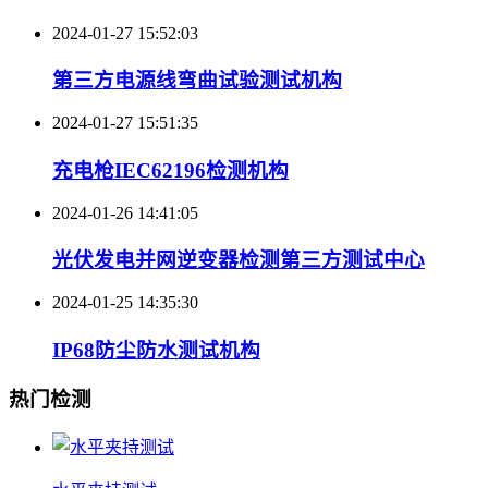
2024-01-27 15:52:03
第三方电源线弯曲试验测试机构
2024-01-27 15:51:35
充电枪IEC62196检测机构
2024-01-26 14:41:05
光伏发电并网逆变器检测第三方测试中心
2024-01-25 14:35:30
IP68防尘防水测试机构
热门检测