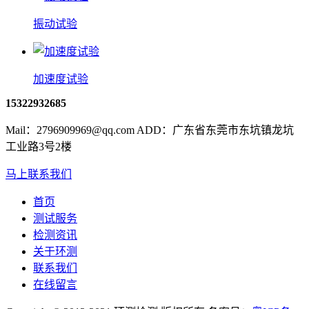
振动试验
加速度试验
15322932685
Mail：2796909969@qq.com ADD：广东省东莞市东坑镇龙坑
工业路3号2楼
马上联系我们
首页
测试服务
检测资讯
关于环测
联系我们
在线留言