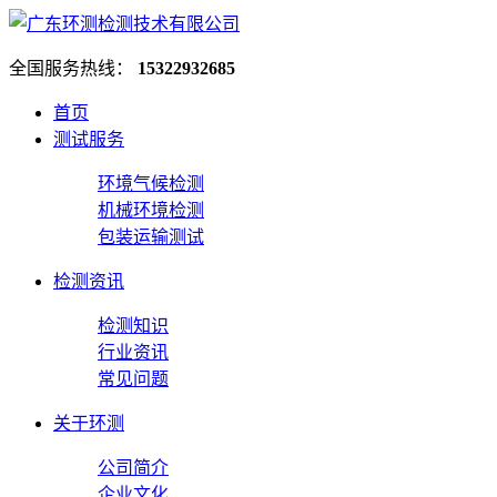
全国服务热线：
15322932685
首页
测试服务
环境气候检测
机械环境检测
包装运输测试
检测资讯
检测知识
行业资讯
常见问题
关于环测
公司简介
企业文化