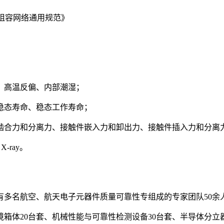
器的阻容网络通用规范》
、高温反偏、内部潮湿；
稳态寿命、稳态工作寿命；
啮合力和分离力、接触件嵌入力和卸出力、接触件插入力和分离
ray。
拥有多名航空、航天电子元器件质量可靠性专组成的专家团队50余
环境箱体20台套、机械性能与可靠性检测设备30台套、半导体分