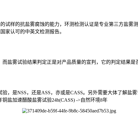
结构的试样的抗盐雾腐蚀的能力，环测检测认证是专业第三方盐雾测试机
出具国家认可的中英文检测报告。
，而盐雾试验结果判定正是对产品质量的宣判，它的判定结果是
验，是NSS，还是ASS，亦或是CASS。另外需要大体了解
境3年铜盐加速醋酸盐雾试验24h(CASS) ->自然环境8年