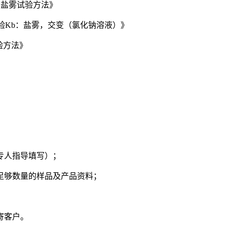
Ka：盐雾试验方法》
试验 试验Kb：盐雾，交变（氯化钠溶液）》
试验方法》
专人指导填写）；
供足够数量的样品及产品资料；
寄客户。