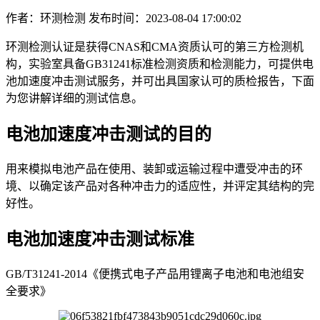
作者：环测检测
发布时间：2023-08-04 17:00:02
环测检测认证是获得CNAS和CMA资质认可的第三方检测机
构，实验室具备GB31241标准检测资质和检测能力，可提供电
池加速度冲击测试服务，并可出具国家认可的质检报告，下面
为您讲解详细的测试信息。
电池加速度冲击测试的目的
用来模拟电池产品在使用、装卸或运输过程中遭受冲击的环
境、以确定该产品对各种冲击力的适应性，并评定其结构的完
好性。
电池加速度冲击测试标准
GB/T31241-2014《便携式电子产品用锂离子电池和电池组安
全要求》