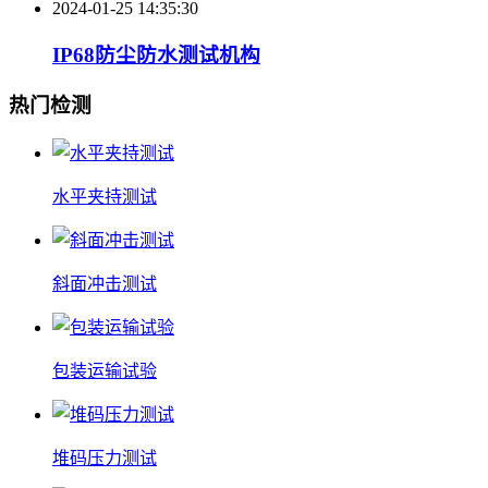
2024-01-25 14:35:30
IP68防尘防水测试机构
热门检测
水平夹持测试
斜面冲击测试
包装运输试验
堆码压力测试