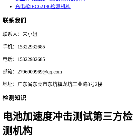
充电枪IEC62196检测机构
联系我们
联系人：宋小姐
手机：15322932685
电话：15322932685
邮箱：2796909969@qq.com
地址：广东省东莞市东坑镇龙坑工业路3号2楼
检测知识
电池加速度冲击测试第三方检
测机构