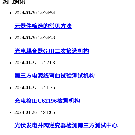
热门资讯
2024-01-30 14:34:54
元器件筛选的常见方法
2024-01-30 14:34:28
光电耦合器GJB二次筛选机构
2024-01-27 15:52:03
第三方电源线弯曲试验测试机构
2024-01-27 15:51:35
充电枪IEC62196检测机构
2024-01-26 14:41:05
光伏发电并网逆变器检测第三方测试中心