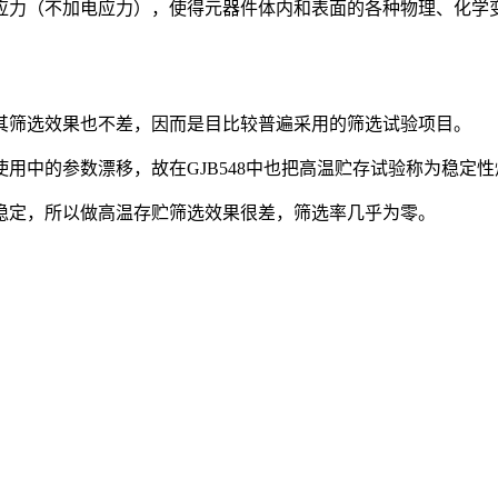
应力（不加电应力），使得元器件体内和表面的各种物理、化学
其筛选效果也不差，因而是目比较普遍采用的筛选试验项目。
用中的参数漂移，故在GJB548中也把高温贮存试验称为稳定
稳定，所以做高温存贮筛选效果很差，筛选率几乎为零。