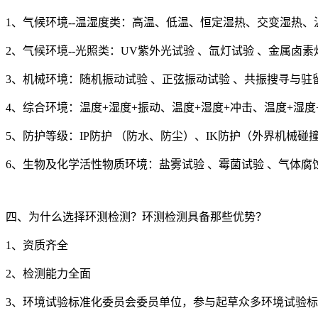
1、气候环境--温湿度类：高温、低温、恒定湿热、交变湿热、
2、气候环境--光照类：UV紫外光试验 、氙灯试验 、金属卤素
3、机械环境：随机振动试验 、正弦振动试验 、共振搜寻与驻留
4、综合环境：温度+湿度+振动、温度+湿度+冲击、温度+湿度+碰
5、防护等级：IP防护 （防水、防尘）、IK防护（外界机械碰
6、生物及化学活性物质环境：盐雾试验 、霉菌试验 、气体腐蚀
四、为什么选择环测检测？环测检测具备那些优势？
1、资质齐全
2、检测能力全面
3、环境试验标准化委员会委员单位，参与起草众多环境试验