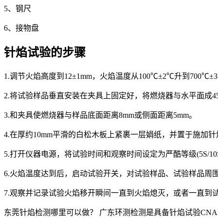
5、钢尺
6、接物盘
针焰试验的步骤
1.调节火焰高度到12±1mm，火焰温度从100℃±2℃升到700℃±3℃
2.将试验样品垂直安装在夹具上固定好，将燃烧器与水平面成4
3.和夹具使燃烧器与样品底面距离8mm或侧面距离5mm。
4.在厚约10mm平滑的白松木板上紧裹一层娟纸，并置于施加针焰
5.打开仪器电源，将试验时间和观察时间设定为严酷等级(5S/10S/3
6.火焰温度达到后，启动试验开关，对试验样品、试验样品周
7.观察并记录试验火焰移开瞬间一直到火焰熄灭，或者一直到
东莞针焰检测哪里可以做？ 广东环测检测是具备针焰试验CN