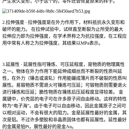
产生永久变形，小于这个的，零件还会恢复原来的样子。
2.拉伸强度 · 拉伸强度是在外力作用下，材料抵抗永久变形和
破坏的能力。 在拉伸试验中，试样直至断裂为止所受的最大
拉伸应力即为拉伸强度，在学术界称之为抗拉强度，在工程应
用中常有人称之为拉伸强度，其结果以MPa表示。
3.延展性 · 延展性指可锤炼、可压延程度，是物质的物理属性
之一。物体在外力作用下能延伸成细丝而不断裂的性质叫延
性，在外力（锤击或滚轧）作用能碾成薄片而不破裂的性质叫
展性。易锻物质不需退火可锤炼可压延；可锻物质则需要退火
进行锤炼和压延；脆性物质在锤炼后压延程度显得较差。 金
属键中，价壳层的电子可在许多原子间自由移动。这样的特性
称为“电子海”。由于电子可以自由移动，因此金属原子之间可
以相对运动，不会有很大的阻力。金是延展性最好的金属，其
次是铝。不过许多塑胶和非晶质固体也都有延展性。延性最好
的金属是铂Pt，展性最好的是金Au。