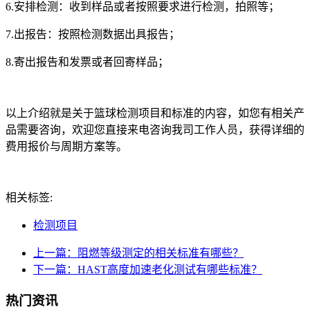
6.安排检测：收到样品或者按照要求进行检测，拍照等；
7.出报告：按照检测数据出具报告；
8.寄出报告和发票或者回寄样品；
以上介绍就是关于篮球检测项目和标准的内容，如您有相关产
品需要咨询，欢迎您直接来电咨询我司工作人员，获得详细的
费用报价与周期方案等。
相关标签:
检测项目
上一篇：阻燃等级测定的相关标准有哪些？
下一篇：HAST高度加速老化测试有哪些标准？
热门资讯