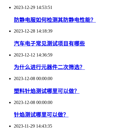
2023-12-29 14:53:51
防静电服如何检测其防静电性能？
2023-12-28 14:18:39
汽车电子常见测试项目有哪些
2023-12-12 14:36:59
为什么进行元器件二次筛选？
2023-12-08 00:00:00
塑料针焰测试哪里可以做？
2023-12-08 00:00:00
针焰测试哪里可以做？
2023-11-29 14:43:35