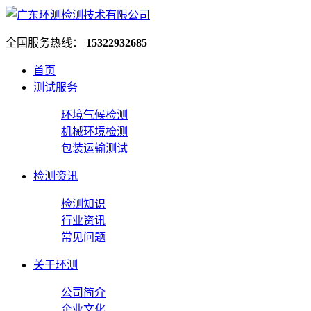
全国服务热线：
15322932685
首页
测试服务
环境气候检测
机械环境检测
包装运输测试
检测资讯
检测知识
行业资讯
常见问题
关于环测
公司简介
企业文化