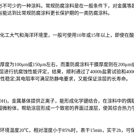
必不可少的一种涂料。常规防腐涂料是在一般条件下，对金属等起
有能达到比常规防腐涂料更长保护期的一类防腐涂料。
化工大气和海洋环境里，一般可使用10年或15年以上，即使在
0μm或150μm左右，而重防腐涂料干膜厚度则在200μm或300
3105对ZS-711涂层进行抗腐蚀性能评定，结果，顺利通过了4000h盐
)，导电性稳定;其电阻率可满足防静电要求，又能保证涂层的长寿命。
-OH)，金属基体提供正离子，能形成化学键结合，在涂料中的
超微粉体，帮助涂层形成一个致密的界面过渡层，使其综合热力
境温度20℃，相对湿度小于85%时，表干15min，实干2h