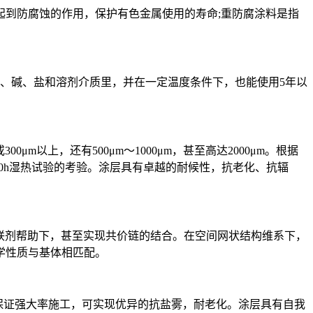
到防腐蚀的作用，保护有色金属使用的寿命;重防腐涂料是指
酸、碱、盐和溶剂介质里，并在一定温度条件下，也能使用5年以
μm以上，还有500μm～1000μm，甚至高达2000μm。根据
雾试验和4000h湿热试验的考验。涂层具有卓越的耐候性，抗老化、抗辐
偶联剂帮助下，甚至实现共价链的结合。在空间网状结构维系下，
学性质与基体相匹配。
，可保证强大率施工，可实现优异的抗盐雾，耐老化。涂层具有自我