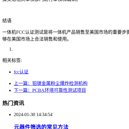
结语
一体机FCC认证测试是将一体机产品销售至美国市场的重要步
够在美国市场上合法销售和使用。
相关标签:
fcc认证
上一篇：铝镁金属粉尘爆炸检测机构
下一篇：PCBA环境可靠性测试项目
热门资讯
2024-01-30 14:34:54
元器件筛选的常见方法