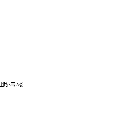
工业路3号2楼