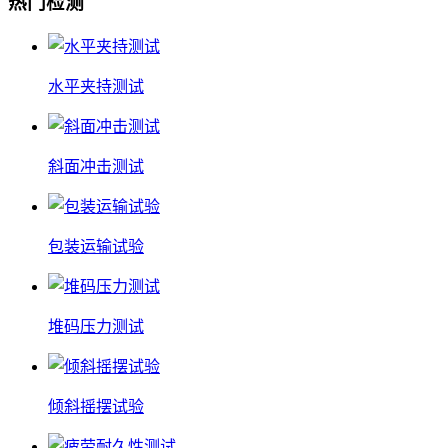
热门检测
水平夹持测试
斜面冲击测试
包装运输试验
堆码压力测试
倾斜摇摆试验