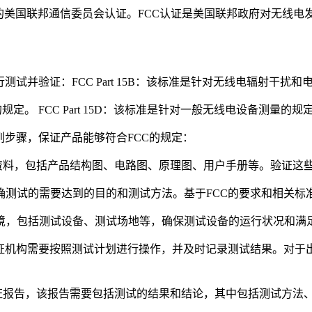
行的美国联邦通信委员会认证。FCC认证是美国联邦政府对无线电
试并验证：FCC Part 15B：该标准是针对无线电辐射干
扰的规定。 FCC Part 15D：该标准是针对一般无线电设备测
列步骤，保证产品能够符合FCC的规定：
关资料，包括产品结构图、电路图、原理图、用户手册等。验证这
明确测试的需要达到的目的和测试方法。基于FCC的要求和相关
环境，包括测试设备、测试场地等，确保测试设备的运行状况和满
，认证机构需要按照测试计划进行操作，并及时记录测试结果。对
认证报告，该报告需要包括测试的结果和结论，其中包括测试方法