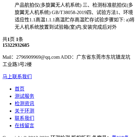
产品航拍仪(多旋翼无人机系统) 三、检测标准航拍仪(多
旋翼无人机系统) GB/T38058-2019四、试验方法1、环境
适应性1.1高温1.1.1高温贮存高温贮存试验步骤如下: a)将
无人机系统放置到试验箱(室)内,安装完成后对外
共
1
页
1
条
15322932685
Mail：2796909969@qq.com ADD：广东省东莞市东坑镇龙坑
工业路3号2楼
马上联系我们
首页
测试服务
检测资讯
关于环测
联系我们
在线留言