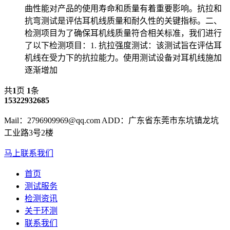
曲性能对产品的使用寿命和质量有着重要影响。抗拉和
抗弯测试是评估耳机线质量和耐久性的关键指标。二、
检测项目为了确保耳机线质量符合相关标准，我们进行
了以下检测项目：1. 抗拉强度测试：该测试旨在评估耳
机线在受力下的抗拉能力。使用测试设备对耳机线施加
逐渐增加
共
1
页
1
条
15322932685
Mail：2796909969@qq.com ADD：广东省东莞市东坑镇龙坑
工业路3号2楼
马上联系我们
首页
测试服务
检测资讯
关于环测
联系我们