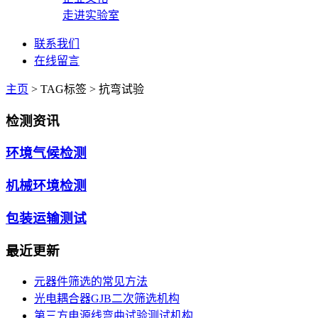
走进实验室
联系我们
在线留言
主页
>
TAG标签
> 抗弯试验
检测资讯
环境气候检测
机械环境检测
包装运输测试
最近更新
元器件筛选的常见方法
光电耦合器GJB二次筛选机构
第三方电源线弯曲试验测试机构