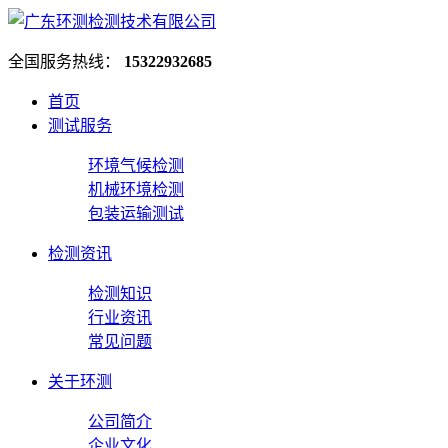
全国服务热线：
15322932685
首页
测试服务
环境气候检测
机械环境检测
包装运输测试
检测资讯
检测知识
行业资讯
常见问题
关于环测
公司简介
企业文化