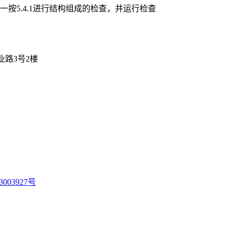
按5.4.1进行结构组成的检查，并运行检查
工业路3号2楼
3003927号