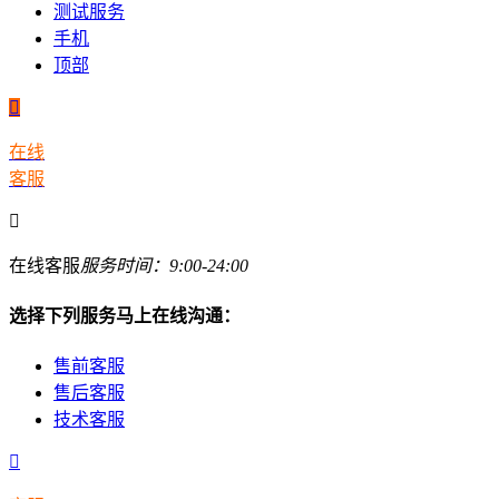
测试服务
手机
顶部

在线
客服

在线客服
服务时间：9:00-24:00
选择下列服务马上在线沟通：
售前客服
售后客服
技术客服
