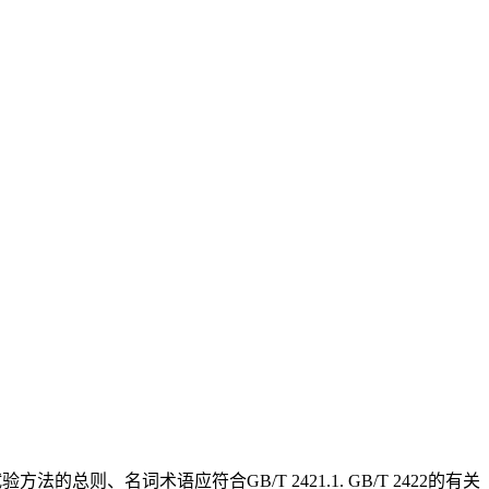
的总则、名词术语应符合GB/T 2421.1. GB/T 2422的有关