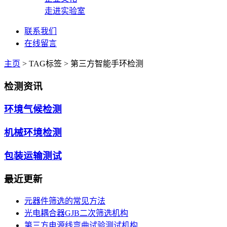
走进实验室
联系我们
在线留言
主页
>
TAG标签
> 第三方智能手环检测
检测资讯
环境气候检测
机械环境检测
包装运输测试
最近更新
元器件筛选的常见方法
光电耦合器GJB二次筛选机构
第三方电源线弯曲试验测试机构