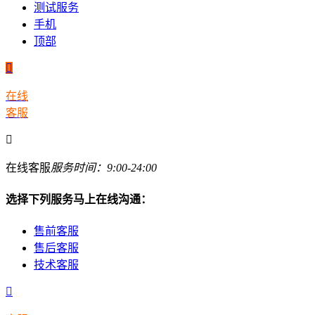
测试服务
手机
顶部

在线
客服

在线客服
服务时间：9:00-24:00
选择下列服务马上在线沟通：
售前客服
售后客服
技术客服
