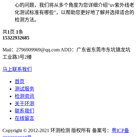
心的问题，我们将从多个角度为您详细介绍“uv紫外线老
化测试标准有哪些”，以帮助您更好地了解并选择适合的
检测方法。
共
1
页
1
条
15322932685
Mail：2796909969@qq.com ADD：广东省东莞市东坑镇龙坑
工业路3号2楼
马上联系我们
首页
测试服务
检测资讯
关于环测
联系我们
在线留言
Copyright © 2012-2021 环测检测 版权所有 备案号：
粤ICP备