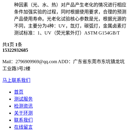
种因素（光、水、热）对产品产生老化的情况进行相应
条件加强实验的过程，同时根据使用要求，合理的预测
产品使用寿命。光老化试验核心参数是光，根据光源的
不同，主要分为4种：UV，氙灯，碳弧灯，金属卤素灯
测试标准：1、UV（荧光紫外灯）ASTM G154GB/T
共
1
页
1
条
15322932685
Mail：2796909969@qq.com ADD：广东省东莞市东坑镇龙坑
工业路3号2楼
马上联系我们
首页
测试服务
检测资讯
关于环测
联系我们
在线留言