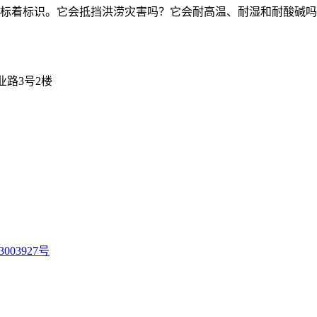
标着标识。它会抵挡洪涝灾害吗？它会耐高温、耐湿和耐酸碱吗
工业路3号2楼
3003927号